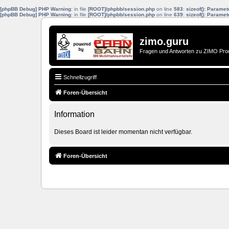
[phpBB Debug] PHP Warning
: in file
[ROOT]/phpbb/session.php
on line
583
:
sizeof(): Parame
[phpBB Debug] PHP Warning
: in file
[ROOT]/phpbb/session.php
on line
639
:
sizeof(): Parame
zimo.guru
Fragen und Antworten zu ZIMO Pro
Schnellzugriff
Foren-Übersicht
Information
Dieses Board ist leider momentan nicht verfügbar.
Foren-Übersicht