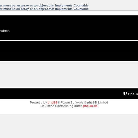
ter must be an array or an object that implements Countable
ter must be an array or an object that implements Countable
dukten
Das T
Powered by
phpBB
® Forum Software © phpBB Limited
Deutsche Übersetzung durch
phpBB.de