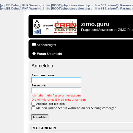
[phpBB Debug] PHP Warning
: in file
[ROOT]/phpbb/session.php
on line
583
:
sizeof(): Parame
[phpBB Debug] PHP Warning
: in file
[ROOT]/phpbb/session.php
on line
639
:
sizeof(): Parame
zimo.guru
Fragen und Antworten zu ZIMO Pro
Schnellzugriff
Foren-Übersicht
Anmelden
Benutzername:
Passwort:
Ich habe mein Passwort vergessen
Die Aktivierungs-E-Mail erneut senden
Angemeldet bleiben
Meinen Online-Status während dieser Sitzung verbergen
REGISTRIEREN