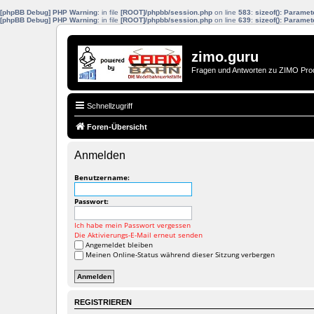
[phpBB Debug] PHP Warning
: in file
[ROOT]/phpbb/session.php
on line
583
:
sizeof(): Parame
[phpBB Debug] PHP Warning
: in file
[ROOT]/phpbb/session.php
on line
639
:
sizeof(): Parame
zimo.guru
Fragen und Antworten zu ZIMO Pro
Schnellzugriff
Foren-Übersicht
Anmelden
Benutzername:
Passwort:
Ich habe mein Passwort vergessen
Die Aktivierungs-E-Mail erneut senden
Angemeldet bleiben
Meinen Online-Status während dieser Sitzung verbergen
REGISTRIEREN